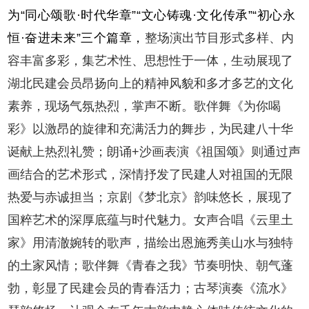
为“同心颂歌·时代华章”“文心铸魂·文化传承”“初心永
恒·奋进未来”三个篇章，
整场演出节目形式多样、内
容丰富多彩，集艺术性、思想性于一体，生动展现了
湖北民建会员昂扬向上的精神风貌和多才多艺的文化
素养，现场气氛热烈，掌声不断。歌伴舞《为你喝
彩》以激昂的旋律和充满活力的舞步，为民建八十华
诞献上热烈礼赞；朗诵+沙画表演《祖国颂》则通过声
画结合的艺术形式，深情抒发了民建人对祖国的无限
热爱与赤诚担当；京剧《梦北京》韵味悠长，展现了
国粹艺术的深厚底蕴与时代魅力。女声合唱《云里土
家》用清澈婉转的歌声，描绘出恩施秀美山水与独特
的土家风情；歌伴舞《青春之我》节奏明快、朝气蓬
勃，彰显了民建会员的青春活力；古琴演奏《流水》