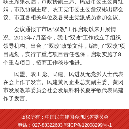
联主席张友启，市政协副主席、民进市委主委肖红
娟，市政协副主席、农工党市委主委詹汉彬出席会
议。市直各相关单位及各民主党派成员参加会议。
会议通报了市区
双改
工作启动以来开展情
“
”
况。
年
月至今，我市
双改
工作成立了组织
2013
7
“
”
领导机构、出台了
双改
政策文件，编制了
双改
项
“
”
“
”
目规划，实行了重点项目责任包保，启动实施了
8
个重点项目，招商工作稳步推进。
民盟、农工党、民建、民进及无党派人士代表
在会上作了发言。民建黄冈企业总支副主委、黄冈
市发展改革委员会社会发展科科长夏宇敏代表民建
作了发言。
版权所有：中国民主建国会湖北省委员会
电话：027-88322683 鄂ICP备12008299号-1